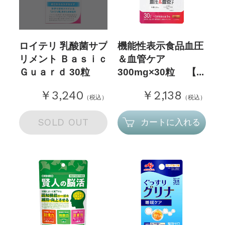
ロイテリ 乳酸菌サプ
機能性表示食品血圧
リメント Ｂａｓｉｃ
＆血管ケア
Ｇｕａｒｄ 30粒
300mg×30粒 【...
￥3,240
￥2,138
（税込）
（税込）
SOLD OUT
カートに入れる