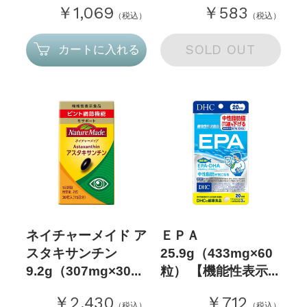
￥1,069
￥583
（税込）
（税込）
SOLD OUT
カートに入れる
ネイチャーメイド ア
ＥＰＡ
スタキサンチン
25.9g（433mg×60
9.2g（307mg×30...
粒） 【機能性表示...
￥2,430
￥712
（税込）
（税込）