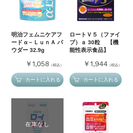
明治フェムニケアフ
ロートＶ５（ファイ
ード α－ＬｕｎＡ パ
ブ）ａ 30粒 【機
ウダー 32.9g
能性表示食品】
￥1,058
￥1,944
（税込）
（税込）
カートに入れる
カートに入れる
在庫なし