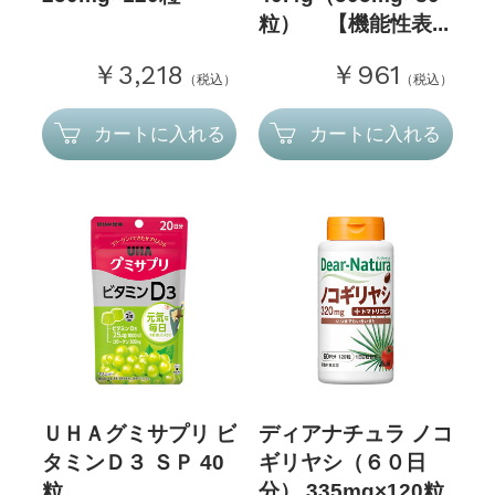
粒） 【機能性表...
￥3,218
￥961
（税込）
（税込）
カートに入れる
カートに入れる
ＵＨＡグミサプリ ビ
ディアナチュラ ノコ
タミンＤ３ ＳＰ 40
ギリヤシ（６０日
粒
分） 335mg×120粒