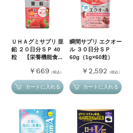
ＵＨＡグミサプリ 亜
瞬間サプリ エクオー
鉛 ２０日分ＳＰ 40
ル ３０日分ＳＰ
粒 【栄養機能食...
60g（1g×60粒）
￥669
￥2,592
（税込）
（税込）
カートに入れる
カートに入れる