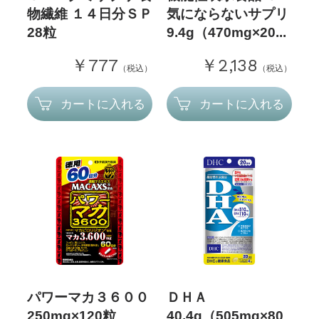
物繊維 １４日分ＳＰ
気にならないサプリ
28粒
9.4g（470mg×20...
￥777
￥2,138
（税込）
（税込）
カートに入れる
カートに入れる
パワーマカ３６００
ＤＨＡ
250mg×120粒
40.4g（505mg×80