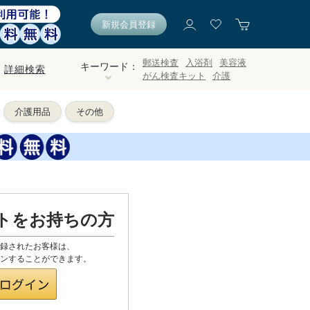
新規会員登録
郵送検査
入浴剤
美容液
キーワード：
詳細検索
がん検査キット
介護
介護用品
その他
ントをお持ちの方
登録されたお客様は、
グインすることができます。