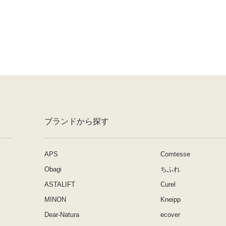
ブランドから探す
APS
Comtesse
Obagi
ちふれ
ASTALIFT
Curel
MINON
Kneipp
Dear-Natura
ecover