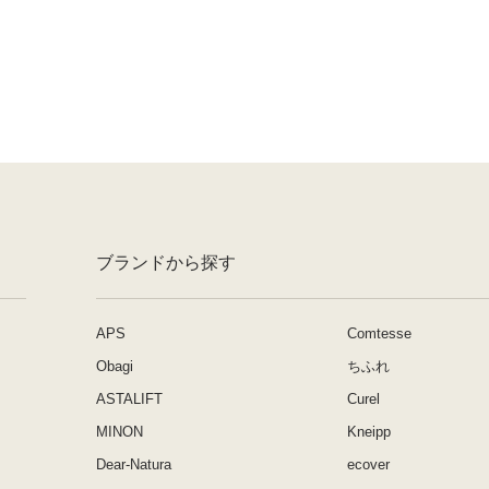
ブランドから探す
APS
Comtesse
Obagi
ちふれ
ASTALIFT
Curel
MINON
Kneipp
Dear-Natura
ecover