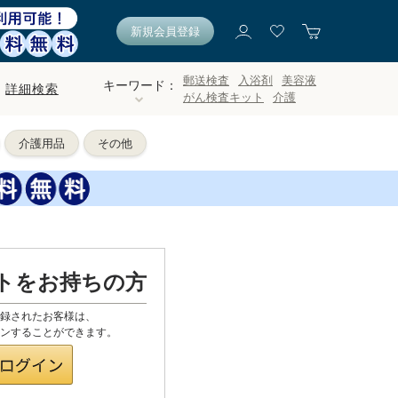
新規会員登録
郵送検査
入浴剤
美容液
キーワード：
詳細検索
がん検査キット
介護
介護用品
その他
ントをお持ちの方
登録されたお客様は、
グインすることができます。