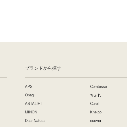
ブランドから探す
APS
Comtesse
Obagi
ちふれ
ASTALIFT
Curel
MINON
Kneipp
Dear-Natura
ecover