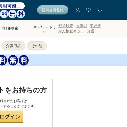
新規会員登録
郵送検査
入浴剤
美容液
キーワード：
詳細検索
がん検査キット
介護
介護用品
その他
ントをお持ちの方
登録されたお客様は、
グインすることができます。