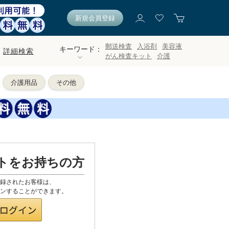
新規会員登録
郵送検査
入浴剤
美容液
キーワード：
詳細検索
がん検査キット
介護
介護用品
その他
ントをお持ちの方
登録されたお客様は、
グインすることができます。