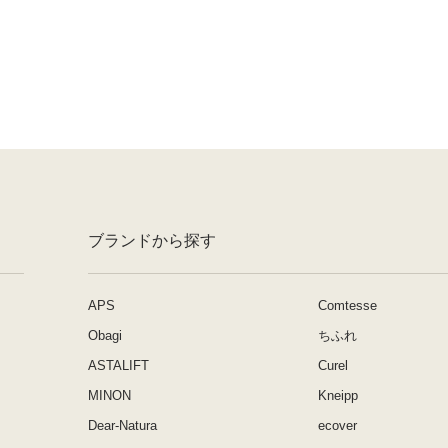
ブランドから探す
APS
Comtesse
Obagi
ちふれ
ASTALIFT
Curel
MINON
Kneipp
Dear-Natura
ecover