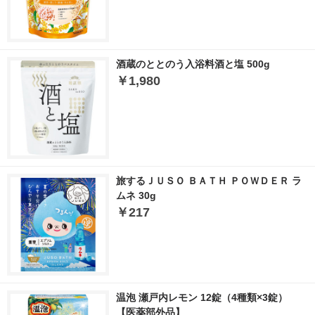
酒蔵のととのう入浴料酒と塩 500g
￥1,980
旅するＪＵＳＯ ＢＡＴＨ ＰＯＷＤＥＲ ラ
ムネ 30g
￥217
温泡 瀬戸内レモン 12錠（4種類×3錠）
【医薬部外品】