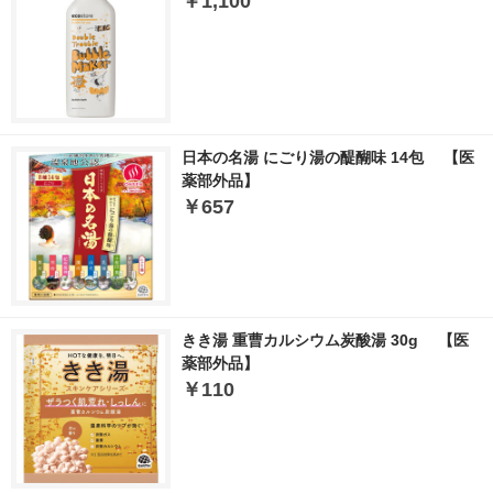
￥1,100
日本の名湯 にごり湯の醍醐味 14包 【医
薬部外品】
￥657
きき湯 重曹カルシウム炭酸湯 30g 【医
薬部外品】
￥110