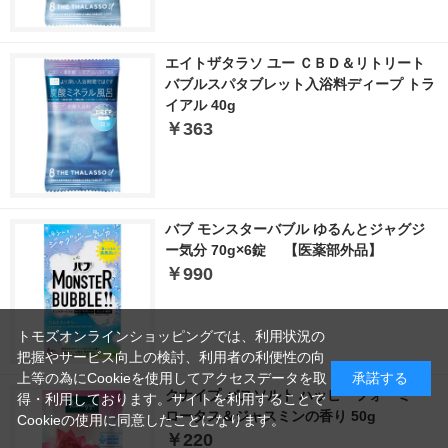
エイトザタラソ ユー ＣＢＤ＆リトリート
バブルスパタブレット入浴料ディープ トラ
イアル 40g
￥363
バブ モンスターバブル ゆるんとジャグジ
ー気分 70g×6錠 【医薬部外品】
￥990
トモズオンラインショッピングでは、利用状況の
把握やサービス向上の検討、利用者の利便性の向
上等の為にCookieを使用してアクセスデータを取
承諾する
クナイプ バスソルト ハッピーフォーミー
得・利用しております。サイトを利用することで
ロータス＆ジャスミンの香り 50g
Cookieの使用に同意したことになります。
￥220