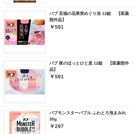
バブ 至福の花果実めぐり浴 12錠 【医薬
部外品】
￥591
バブ 夜のほっとひと息 12錠 【医薬部外
品】
￥591
バブモンスターバブル ふわとろ泡まみれ
30g
￥297