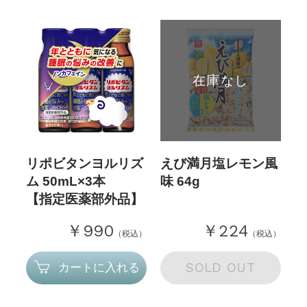
在庫なし
リポビタンヨルリズ
えび満月塩レモン風
ム 50mL×3本
味 64g
【指定医薬部外品】
￥990
￥224
（税込）
（税込）
SOLD OUT
カートに入れる