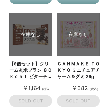
在庫なし
在庫なし
【6個セット】クリ
ＣＡＮＭＡＫＥ ＴＯ
ーム玄米ブラン ８０
ＫＹＯ ミニチュアチ
ｋｃａｌ ビターチ...
ャーム＆グミ 26g
￥1,164
￥382
（税込）
（税込）
SOLD OUT
SOLD OUT