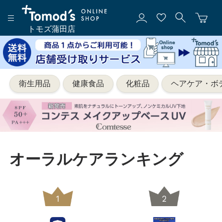
トモズ蒲田店
衛生用品
健康食品
化粧品
ヘアケア・ボ
オーラルケアランキング
1
2