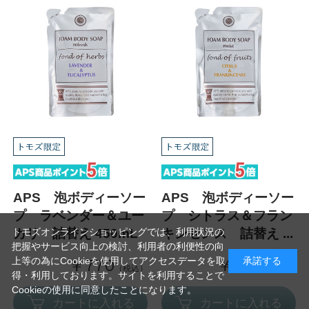
APS 泡ボディーソー
APS 泡ボディーソー
プ ラベンダー＆ユー
プ シトラス＆フラン
トモズオンラインショッピングでは、利用状況の
カリ 詰替え 450mL
キンセンス 詰替え ...
把握やサービス向上の検討、利用者の利便性の向
上等の為にCookieを使用してアクセスデータを取
承諾する
￥770
￥770
（税込）
（税込）
得・利用しております。サイトを利用することで
Cookieの使用に同意したことになります。
カートに入れる
カートに入れる