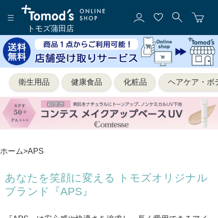
トモズ蒲田店
衛生用品
健康食品
化粧品
ヘアケア・ボ
ホーム
>
APS
あなたを笑顔に変える トモズオリジナル
ブランド『APS』