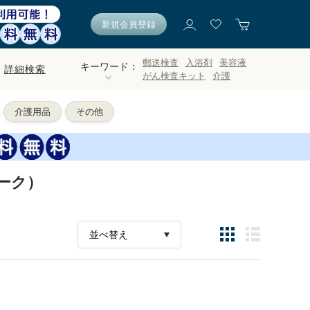
新規会員登録
郵送検査
入浴剤
美容液
キーワード：
詳細検索
がん検査キット
介護
介護用品
その他
ーク）