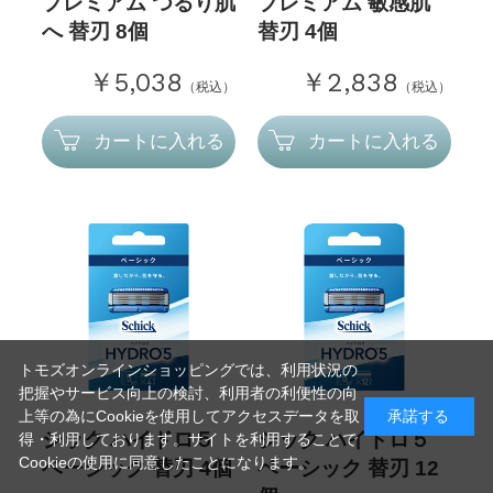
プレミアム つるり肌
プレミアム 敏感肌
へ 替刃 8個
替刃 4個
￥5,038
￥2,838
（税込）
（税込）
カートに入れる
カートに入れる
トモズオンラインショッピングでは、利用状況の
把握やサービス向上の検討、利用者の利便性の向
上等の為にCookieを使用してアクセスデータを取
承諾する
シック ハイドロ５
シック ハイドロ５
得・利用しております。サイトを利用することで
Cookieの使用に同意したことになります。
ベーシック 替刃 4個
ベーシック 替刃 12