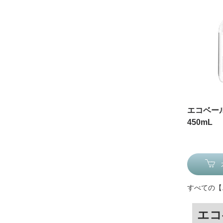
エコベー
450mL
すべての【
エコ