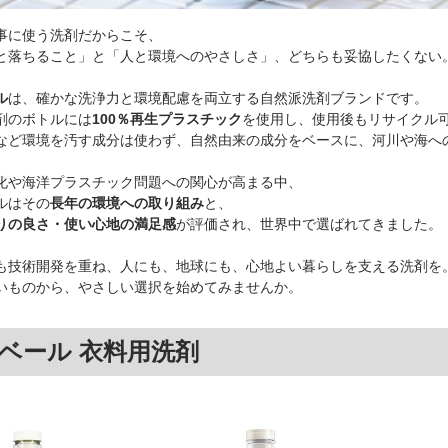
事に使う洗剤だからこそ、
と落ちること」と「人と環境へのやさしさ」、どちらも妥協したくない
ル
は、確かな洗浄力と環境配慮を両立する自然派洗剤ブランドです。
剤のボトルには
100％再生プラスチック
を使用し、使用後もリサイクル
など環境を汚す成分は使わず、自然由来の成分をベースに、河川や海へ
化や海洋プラスチック問題への関心が高まる中、
ルはその
長年の環境への取り組み
と、
りの良さ・使い心地の満足感
が評価され、世界中で選ばれてきました。
も技術開発を重ね、人にも、地球にも、心地よい暮らしを支える洗剤を
いものから、やさしい選択を始めてみませんか。
ベール 衣料用洗剤