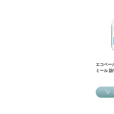
エコベー
ミール 詰替