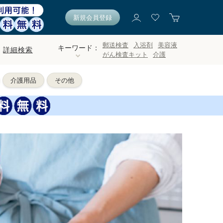
新規会員登録
郵送検査
入浴剤
美容液
キーワード：
詳細検索
がん検査キット
介護
介護用品
その他