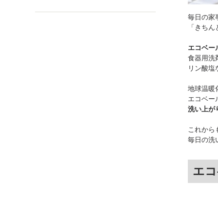
毎日の家
「きちん
エコベー
食器用洗
リン酸塩
地球温暖
エコベー
洗い上が
これから
毎日の洗
エコ