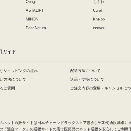
Obagi
ちふれ
ASTALIFT
Curel
MINON
Kneipp
Dear Natura
ecover
用ガイド
なショッピングの流れ
配送方法について
い方法について
返品・交換について
るご質問
ご注文内容の変更・キャンセルにつ
のネット通販サイトは日本チェーンドラッグストア協会(JACDS)通販基準に
の「適合マーク」の通販サイトの店で医薬品のネット通販を安心してご利用