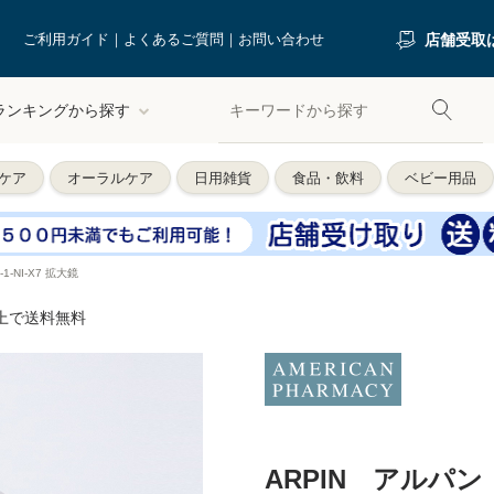
ご利用ガイド
よくあるご質問
お問い合わせ
店舗受取
ランキングから探す
ケア
オーラルケア
日用雑貨
食品・飲料
ベビー用品
1‐NI‐X7 拡大鏡
以上で送料無料
ARPIN アルパン F