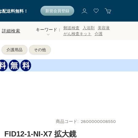
新規会員登録
は配送料無料！
郵送検査
入浴剤
美容液
キーワード：
詳細検索
がん検査キット
介護
介護用品
その他
商品コード
2800000008550
ID12‐1‐NI‐X7 拡大鏡