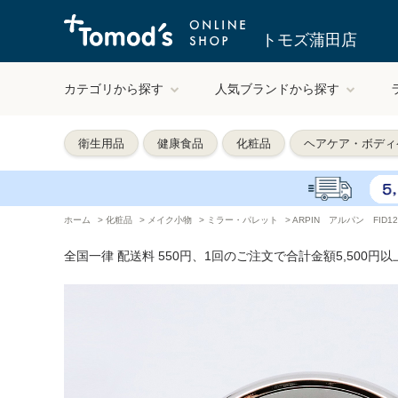
トモズ蒲田店
カテゴリから探す
人気ブランドから探す
衛生用品
健康食品
化粧品
ヘアケア・ボディ
ホーム
>
化粧品
>
メイク小物
>
ミラー・パレット
>
ARPIN アルパン FID12‐
全国一律 配送料 550円、1回のご注文で合計金額5,500円