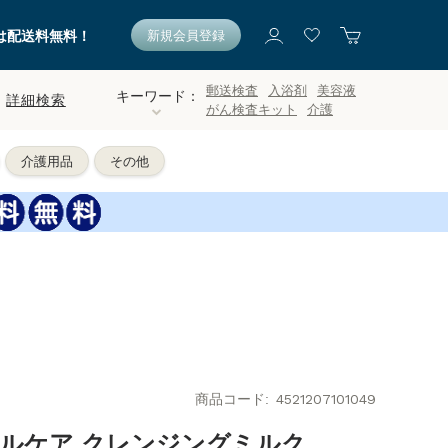
新規会員登録
は配送料無料！
郵送検査
入浴剤
美容液
キーワード：
詳細検索
がん検査キット
介護
介護用品
その他
商品コード
4521207101049
ラルケア クレンジングミルク