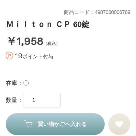
商品コード
4987060006769
Ｍｉｌｔｏｎ ＣＰ 60錠
￥1,958
（税込）
19
ポイント付与
在庫
〇
数量
買い物かごへ入れる