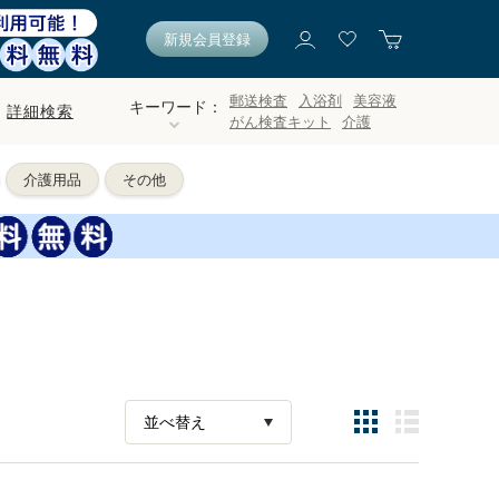
新規会員登録
郵送検査
入浴剤
美容液
キーワード：
詳細検索
がん検査キット
介護
介護用品
その他