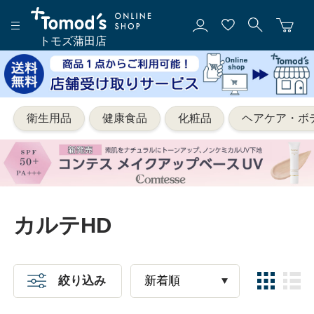
トモズ蒲田店
衛生用品
健康食品
化粧品
ヘアケア・ボ
カルテHD
絞り込み