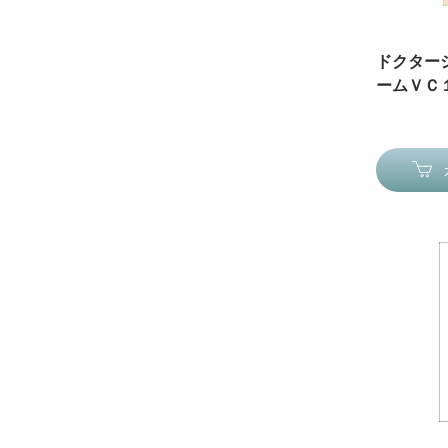
ドクター
ームＶＣ１