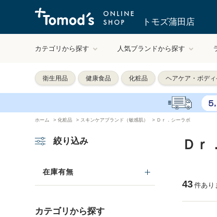
トモズ蒲田店
カテゴリから探す
人気ブランドから探す
衛生用品
健康食品
化粧品
ヘアケア・ボディ
ホーム
>
化粧品
>
スキンケアブランド（敏感肌）
>
Ｄｒ．シーラボ
絞り込み
Ｄｒ
在庫有無
43
件あり
カテゴリから探す