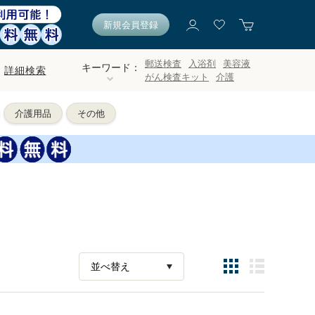
新規会員登録
郵送検査
入浴剤
美容液
キーワード：
詳細検索
がん検査キット
介護
介護用品
その他