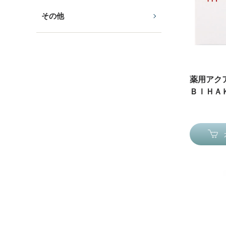
その他
薬用アク
ＢＩＨＡＫＵ