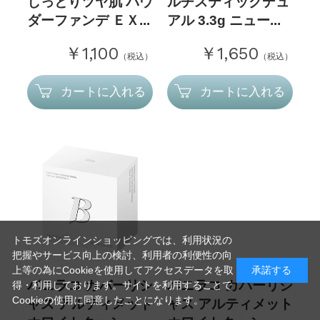
しっとりツヤ肌 パウ
ルチスティックデュ
ダーファンデ ＥＸ...
アル 3.3g ニュー...
￥1,100
￥1,650
（税込）
（税込）
カートに入れる
カートに入れる
トモズオンラインショッピングでは、利用状況の
把握やサービス向上の検討、利用者の利便性の向
上等の為にCookieを使用してアクセスデータを取
承諾する
バニラコ カバーリシ
バニラコ カバーリシ
得・利用しております。サイトを利用することで
Cookieの使用に同意したことになります。
ャス アルティメット
ャス アルティメット