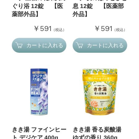
ぐり浴 12錠 【医
息 12錠 【医薬部
薬部外品】
外品】
￥591
￥591
（税込）
（税込）
カートに入れる
カートに入れる
きき湯 ファインヒー
きき湯 香る炭酸湯
ト デジケア 400g
ゆずの香り 360g