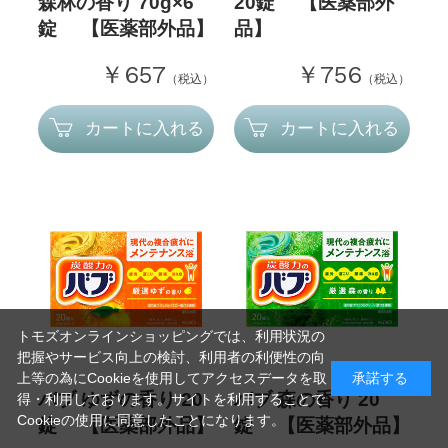
森林の香り 70g×6
20錠 【医薬部外
錠 【医薬部外品】
品】
￥657
￥756
（税込）
（税込）
カートに入れる
カートに入れる
トモズオンラインショッピングでは、利用状況の
把握やサービス向上の検討、利用者の利便性の向
上等の為にCookieを使用してアクセスデータを取
承諾する
バブ ゆずの香り 20
バブ 森の香り 20
得・利用しております。サイトを利用することで
Cookieの使用に同意したことになります。
錠 【医薬部外品】
錠 【医薬部外品】