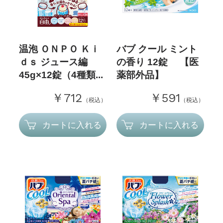
温泡 ＯＮＰＯ Ｋｉ
バブ クール ミント
ｄｓ ジュース編
の香り 12錠 【医
45g×12錠（4種類...
薬部外品】
￥712
￥591
（税込）
（税込）
カートに入れる
カートに入れる