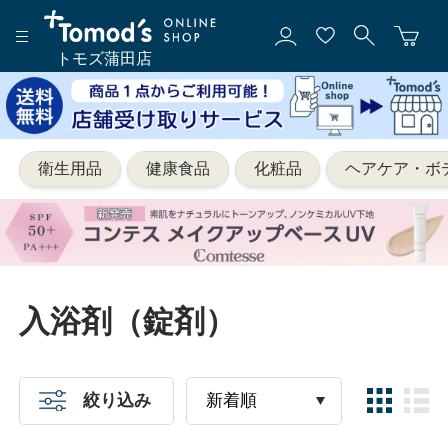
トモズ蒲田店
衛生用品
健康食品
化粧品
ヘアケア・ボ
入浴剤（錠剤）
絞り込み