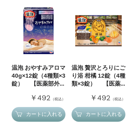
温泡 おやすみアロマ
温泡 贅沢とろりにご
40g×12錠（4種類×3
り浴 柑橘 12錠（4種
錠） 【医薬部外...
類×3錠） 【医薬...
￥492
￥492
（税込）
（税込）
カートに入れる
カートに入れる