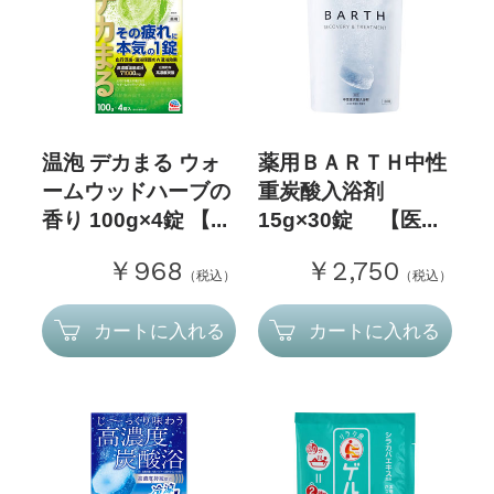
温泡 デカまる ウォ
薬用ＢＡＲＴＨ中性
ームウッドハーブの
重炭酸入浴剤
香り 100g×4錠 【...
15g×30錠 【医...
￥968
￥2,750
（税込）
（税込）
カートに入れる
カートに入れる