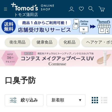
トモズ蒲田店
衛生用品
健康食品
化粧品
ヘアケア・ボ
口臭予防
絞り込み