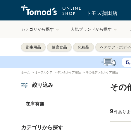
トモズ蒲田店
カテゴリから探す
人気ブランドから探す
衛生用品
健康食品
化粧品
ヘアケア・ボディ
ホーム
>
オーラルケア
>
デンタルケア用品
>
その他デンタルケア用品
絞り込み
その
在庫有無
9
件ありま
カテゴリから探す