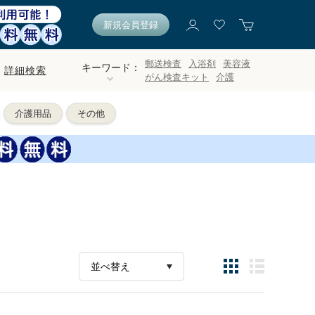
新規会員登録
郵送検査
入浴剤
美容液
キーワード：
詳細検索
がん検査キット
介護
介護用品
その他