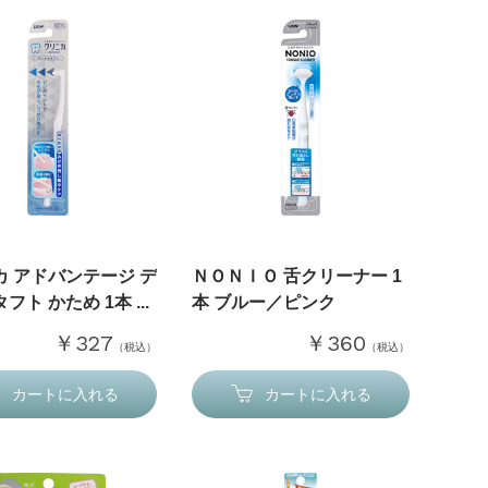
カ アドバンテージ デ
ＮＯＮＩＯ 舌クリーナー 1
フト かため 1本 ...
本 ブルー／ピンク
￥327
￥360
（税込）
（税込）
カートに入れる
カートに入れる