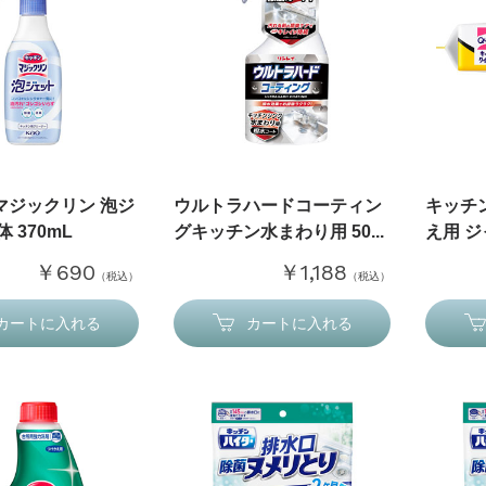
マジックリン 泡ジ
ウルトラハードコーティン
キッチ
 370mL
グキッチン水まわり用 50...
え用 ジ
￥690
￥1,188
（税込）
（税込）
カートに入れる
カートに入れる