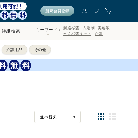
新規会員登録
郵送検査
入浴剤
美容液
キーワード：
詳細検索
がん検査キット
介護
介護用品
その他