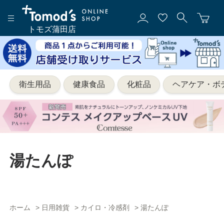
トモズ蒲田店
衛生用品
健康食品
化粧品
ヘアケア・ボ
湯たんぽ
ホーム
>
日用雑貨
>
カイロ・冷感剤
>
湯たんぽ