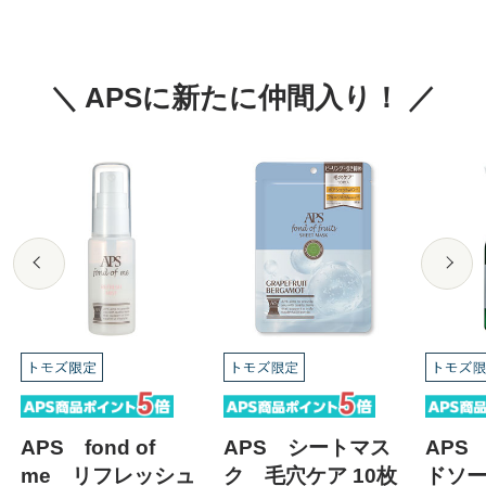
＼ APSに新たに仲間入り！ ／
APS fond of
APS シートマス
APS
me リフレッシュ
ク 毛穴ケア 10枚
ドソ