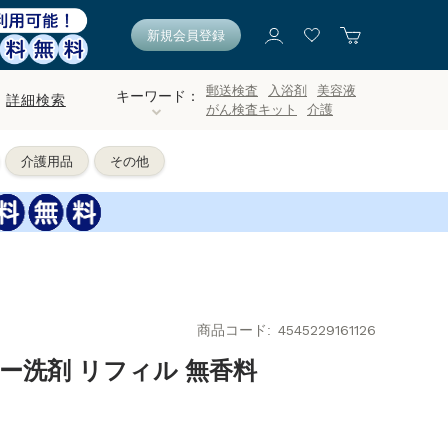
新規会員登録
郵送検査
入浴剤
美容液
キーワード：
詳細検索
がん検査キット
介護
介護用品
その他
商品コード
4545229161126
ー洗剤 リフィル 無香料