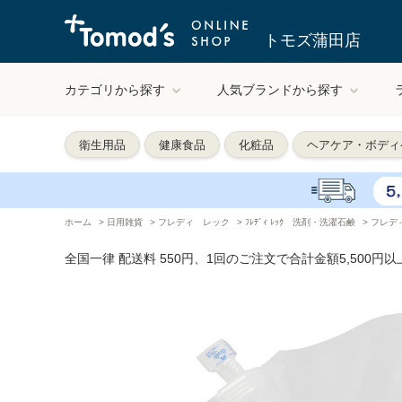
トモズ蒲田店
カテゴリから探す
人気ブランドから探す
衛生用品
健康食品
化粧品
ヘアケア・ボディ
ホーム
>
日用雑貨
>
フレディ レック
>
ﾌﾚﾃﾞｨ ﾚｯｸ 洗剤・洗濯石鹸
>
フレデ
全国一律 配送料 550円、1回のご注文で合計金額5,500円