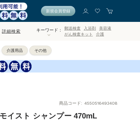
新規会員登録
郵送検査
入浴剤
美容液
キーワード：
詳細検索
がん検査キット
介護
介護用品
その他
商品コード
4550516493408
イスト シャンプー 470mL