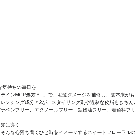
な気持ちの毎日を
テインMCP処方＊1」で、毛髪ダメージを補修し、髪本来が
クレンジング成分＊2が、スタイリング剤や過剰な皮脂もきちん
パラベンフリー、エタノールフリー、鉱物油フリー、着色料フ
る髪に導く
。そんな心落ち着くひと時をイメージするスイートフローラル