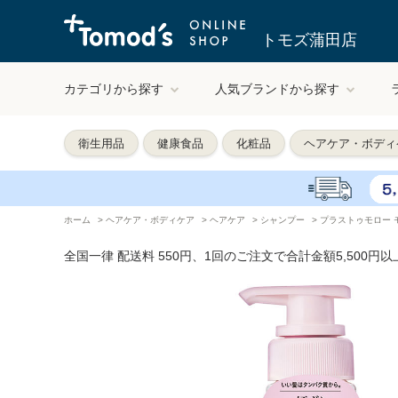
トモズ蒲田店
カテゴリから探す
人気ブランドから探す
衛生用品
健康食品
化粧品
ヘアケア・ボディ
ホーム
>
ヘアケア・ボディケア
>
ヘアケア
>
シャンプー
>
プラストゥモロー モ
全国一律 配送料 550円、1回のご注文で合計金額5,500円