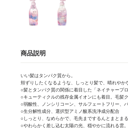
商品説明
いい髪はタンパク質から。
頬ずりしたくなるような、しっとり髪で、晴れやか
○髪とタンパク質の関係に着目した「ネイチャープロ
○キューティクルの残存金属イオンにも着目。毛髪
○弱酸性、ノンシリコーン、サルフェートフリー、
○生分解性成分、選択型アミノ酸系洗浄成分配合
○しっとり、なめらかで、毛先までするんとまとま
○やわらかく差し込む太陽の光、穏やかに流れる雲