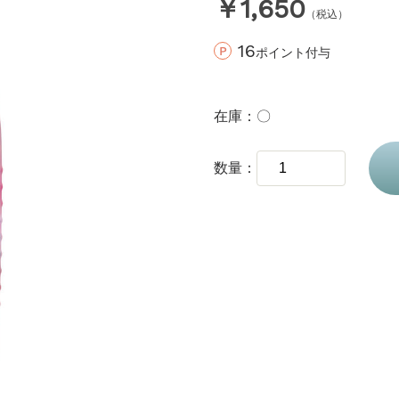
￥1,650
（税込）
16
ポイント付与
在庫
〇
数量