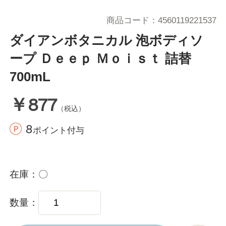
商品コード
4560119221537
ダイアンボタニカル 泡ボディソ
ープ Ｄｅｅｐ Ｍｏｉｓｔ 詰替
700mL
￥877
（税込）
8
ポイント付与
在庫
〇
数量