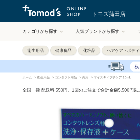
トモズ蒲田店
カテゴリから探す
人気ブランドから探す
衛生用品
健康食品
化粧品
ヘアケア・ボディ
ホーム
>
衛生用品
>
コンタクト用品
>
両用
>
マイスキィプチケア 10mL
全国一律 配送料 550円、1回のご注文で合計金額5,500円