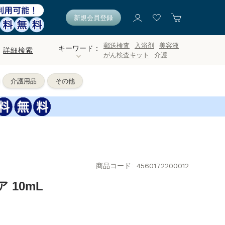
新規会員登録
郵送検査
入浴剤
美容液
キーワード：
詳細検索
がん検査キット
介護
介護用品
その他
商品コード
4560172200012
 10mL