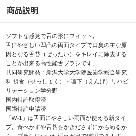
商品説明
ソフトな感覚で舌の形にフィット。
舌にやさしい凹凸の両面タイプで口臭の主な原
因となる舌苔（ぜったい）をキレイに除去する
ことが出来る高性能舌ブラシです。
共同研究開発：新潟大学大学院医歯学総合研究
科 摂食（せっしょく）・嚥下（えんげ）リハビ
リテーション学分野
国内特許取得済
国際特許申請済
「W-1」は舌面にやさしい両面が使える新タイ
プ。食べかすや舌苔をかきださずにからめるか