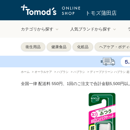
トモズ蒲田店
カテゴリから探す
人気ブランドから探す
衛生用品
健康食品
化粧品
ヘアケア・ボディ
ホーム
>
オーラルケア
>
ハブラシ
>
ハブラシ
>
ディープクリーン ハブラシ 超
全国一律 配送料 550円、1回のご注文で合計金額5,500円