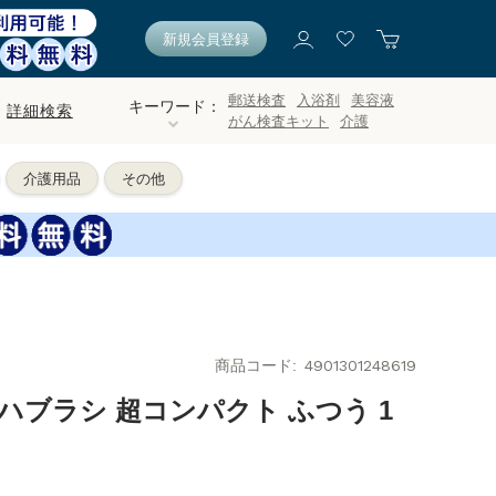
新規会員登録
郵送検査
入浴剤
美容液
キーワード：
詳細検索
がん検査キット
介護
介護用品
その他
商品コード
4901301248619
ハブラシ 超コンパクト ふつう 1