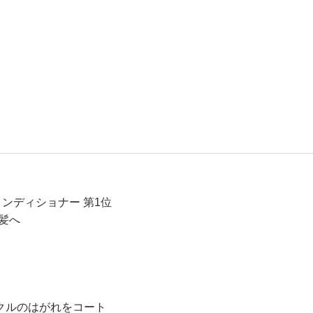
コンディショナー 第1位
な髪へ
クルのはがれをコート