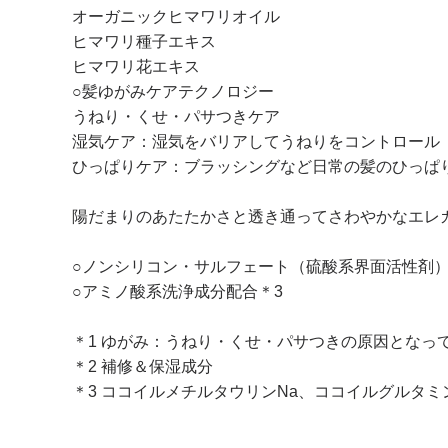
オーガニックヒマワリオイル
ヒマワリ種子エキス
ヒマワリ花エキス
○髪ゆがみケアテクノロジー
うねり・くせ・パサつきケア
湿気ケア：湿気をバリアしてうねりをコントロール
ひっぱりケア：ブラッシングなど日常の髪のひっぱ
陽だまりのあたたかさと透き通ってさわやかなエレ
○ノンシリコン・サルフェート（硫酸系界面活性剤
○アミノ酸系洗浄成分配合＊3
＊1 ゆがみ：うねり・くせ・パサつきの原因とな
＊2 補修＆保湿成分
＊3 ココイルメチルタウリンNa、ココイルグルタミ