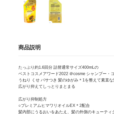
商品説明
たっぷり約1.6回分 詰替通常サイズ400mLの
ベストコスメアワード2022 ＠cosme シャンプー・
うねり くせ パサつき 髪のゆがみ＊1を整えて素直
広がり抑えてしっとりまとまる
広がり抑制処方
○プレミアムヒマワリオイルEX＊2配合
髪内部にうるおいをあたえ、髪の外側のキューティ