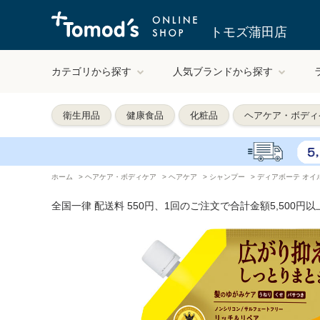
トモズ蒲田店
カテゴリから探す
人気ブランドから探す
衛生用品
健康食品
化粧品
ヘアケア・ボディ
ホーム
>
ヘアケア・ボディケア
>
ヘアケア
>
シャンプー
>
ディアボーテ オイ
全国一律 配送料 550円、1回のご注文で合計金額5,500円