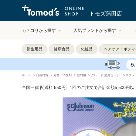
トモズ蒲田店
カテゴリから探す
人気ブランドから探す
衛生用品
健康食品
化粧品
ヘアケア・ボディ
ホーム
>
日用雑貨
>
芳香・消臭剤
>
室内用
>
グレード 消臭センサー＆スプレー
全国一律 配送料 550円、1回のご注文で合計金額5,500円