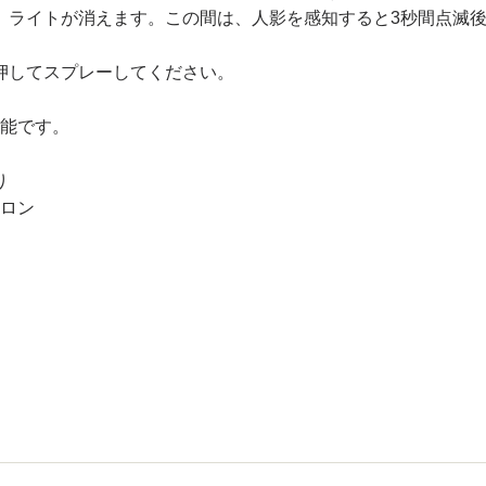
、ライトが消えます。この間は、人影を感知すると3秒間点滅
押してスプレーしてください。
可能です。
り
メロン