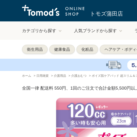
トモズ蒲田店
カテゴリから探す
人気ブランドから探す
衛生用品
健康食品
化粧品
ヘアケア・ボディ
ホーム
>
日用雑貨
>
介護用品
>
介護おむつ
>
ポイズ肌ケアパッド 超スリム＆コ
全国一律 配送料 550円、1回のご注文で合計金額5,500円