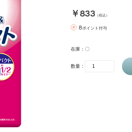
￥833
（税込）
8
ポイント付与
在庫
〇
数量