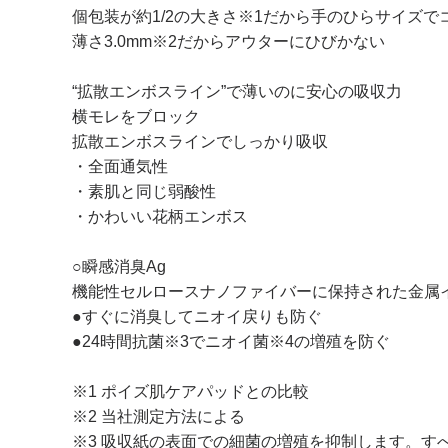
個包装が約1/2の大きさ※1だから手のひらサイズで
薄さ3.0mm※2だからアウターにひびかない
“拡散エンボスライン”で薄いのに安心の吸収力
横モレをブロック
拡散エンボスラインでしっかり吸収
・全面通気性
・素肌と同じ弱酸性
・かわいい花柄エンボス
○瞬感消臭Ag
機能性セルロースナノファイバーに保持された金属
●すぐに消臭してニオイ戻りも防ぐ
●24時間抗菌※3でニオイ菌※4の増殖を防ぐ
※1 ポイズ肌ケアパッドとの比較
※2 当社測定方法による
※3 吸収紙の表面での細菌の増殖を抑制します。す