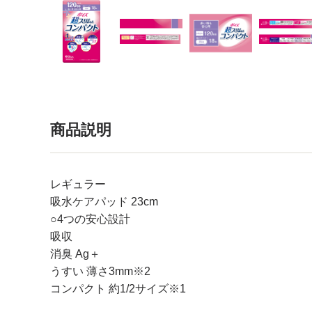
商品説明
レギュラー
吸水ケアパッド 23cm
○4つの安心設計
吸収
消臭 Ag＋
うすい 薄さ3mm※2
コンパクト 約1/2サイズ※1