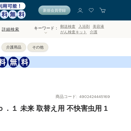
新規会員登録
郵送検査
入浴剤
美容液
キーワード：
詳細検索
がん検査キット
介護
介護用品
その他
商品コード
4902424445169
．１ 未来 取替え用 不快害虫用 1