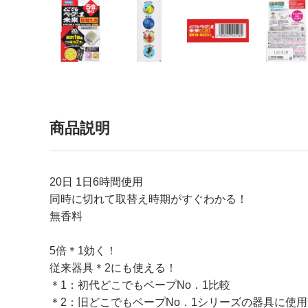
商品説明
20日 1日6時間使用
同時に切れて取替え時期がすぐわかる！
無香料
5倍＊1効く！
従来器具＊2にも使える！
＊1：初代どこでもベープNo．1比較
＊2：旧どこでもベープNo．1シリーズの器具に使