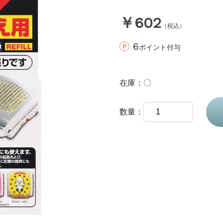
￥602
（税込）
6
ポイント付与
在庫
〇
数量