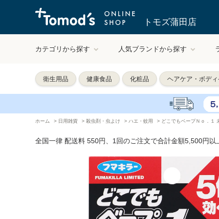
トモズ蒲田店
カテゴリから探す
人気ブランドから探す
衛生用品
健康食品
化粧品
ヘアケア・ボディ
ホーム
>
日用雑貨
>
殺虫剤・虫よけ
>
ハエ・蚊用
>
どこでもベープＮｏ．１ 未
全国一律 配送料 550円、1回のご注文で合計金額5,500円