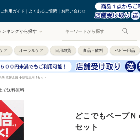
ご利用ガイド
よくあるご質問
お問い合わせ
ランキングから探す
ケア
オーラルケア
日用雑貨
食品・飲料
ベビー用品
来 取替え用 不快害虫用 1セット
以上で送料無料
どこでもベープＮｏ
セット