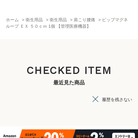
ホーム
>
衛生用品
>
衛生用品
>
肩こり腰痛
>
ピップマグネ
ループ ＥＸ ５０ｃｍ 1個 【管理医療機器】
CHECKED ITEM
最近見た商品
履歴を残さない