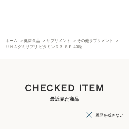
ホーム
>
健康食品
>
サプリメント
>
その他サプリメント
>
ＵＨＡグミサプリ ビタミンＤ３ ＳＰ 40粒
CHECKED ITEM
最近見た商品
履歴を残さない