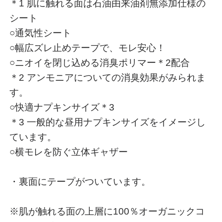
＊1 肌に触れる面は石油由来油剤無添加仕様の
シート
○通気性シート
○幅広ズレ止めテープで、モレ安心！
○ニオイを閉じ込める消臭ポリマー＊2配合
＊2 アンモニアについての消臭効果がみられま
す。
○快適ナプキンサイズ＊3
＊3 一般的な昼用ナプキンサイズをイメージし
ています。
○横モレを防ぐ立体ギャザー
・裏面にテープがついています。
※肌が触れる面の上層に100％オーガニックコ