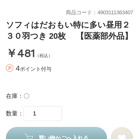
商品コード
4903111363407
ソフィはだおもい特に多い昼用２
３０羽つき 20枚 【医薬部外品】
￥481
（税込）
4
ポイント付与
在庫
〇
数量
買い物かごへ入れる