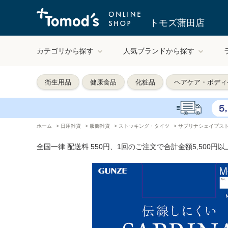
トモズ蒲田店
カテゴリから探す
人気ブランドから探す
衛生用品
健康食品
化粧品
ヘアケア・ボディ
ホーム
>
日用雑貨
>
服飾雑貨
>
ストッキング・タイツ
>
サブリナシェイプスト
全国一律 配送料 550円、1回のご注文で合計金額5,500円