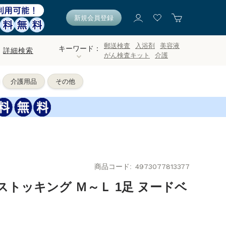
新規会員登録
郵送検査
入浴剤
美容液
キーワード：
詳細検索
がん検査キット
介護
介護用品
その他
商品コード
4973077813377
トッキング Ｍ～Ｌ 1足 ヌードベ