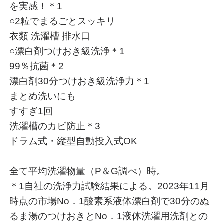
を実感！＊1
○2粒でまるごとスッキリ
衣類 洗濯槽 排水口
○漂白剤つけおき級洗浄＊1
99％抗菌＊2
漂白剤30分つけおき級洗浄力＊1
まとめ洗いにも
すすぎ1回
洗濯槽のカビ防止＊3
ドラム式・縦型自動投入式OK
全て平均洗濯物量（P＆G調べ）時。
＊1自社の洗浄力試験結果による。2023年11月
時点の市場No．1酸素系液体漂白剤で30分のぬ
るま湯のつけおきとNo．1液体洗濯用洗剤との