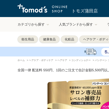
トモズ蒲田店
カテゴリから探す
人気ブランドから探す
衛生用品
健康食品
化粧品
ヘアケア・ボディ
ホーム
>
ヘアケア・ボディケア
>
ヘアケア
>
コンディショナー
>
パンテーン 
全国一律 配送料 550円、1回のご注文で合計金額5,500円