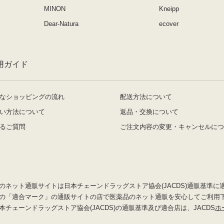
MINON
Kneipp
Dear-Natura
ecover
用ガイド
なショッピングの流れ
配送方法について
い方法について
返品・交換について
るご質問
ご注文内容の変更・キャンセルにつ
のネット通販サイトは日本チェーンドラッグストア協会(JACDS)通販基準に
の「適合マーク」の通販サイトの店で医薬品のネット通販を安心してご利用
本チェーンドラッグストア協会(JACDS)の通販基準及び適合店は、JACDS
ホ