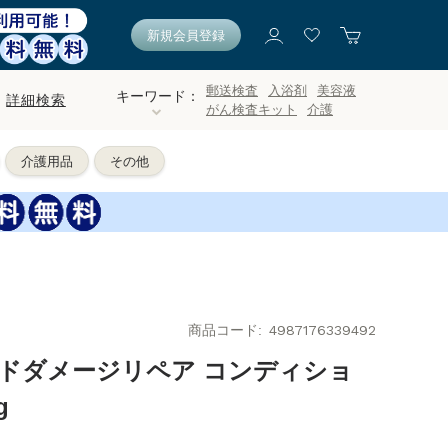
新規会員登録
郵送検査
入浴剤
美容液
キーワード：
詳細検索
がん検査キット
介護
介護用品
その他
商品コード
4987176339492
ルドダメージリペア コンディショ
g