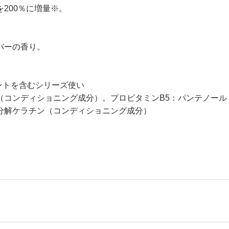
200％に増量※。
バーの香り。
ントを含むシリーズ使い
コンディショニング成分）。プロビタミンB5：パンテノール
分解ケラチン（コンディショニング成分）