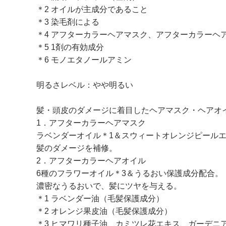
＊2 オイルが主成分であること
＊3 染毛剤による
＊4 アフターカラーヘアマスク、アフターカラーヘ
＊5 1剤の有効成分
＊6 モノエタノールアミン
明るさレベル：やや明るい
髪・頭皮のダメージに着目したヘアマスク・ヘアオ
1．アフターカラーヘアマスク
ラベンダーオイル＊1＆スウィートオレンジピールエ
髪のダメージを補修。
2．アフターカラーヘアオイル
6種のフラワーオイル＊3＆うるおい保護成分配合。
濃密なうるおいで、髪にツヤを与える。
＊1 ラベンダー油（毛髪保護成分）
＊2 オレンジ果皮油（毛髪保護成分）
＊3 ヒマワリ種子油、カミツレ花エキス、ガーデ