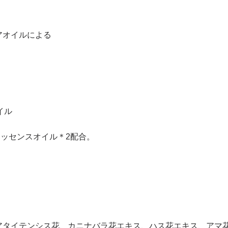
アオイルによる
イル
ッセンスオイル＊2配合。
ニアタイテンシス花、カニナバラ花エキス、ハス花エキス、アマ