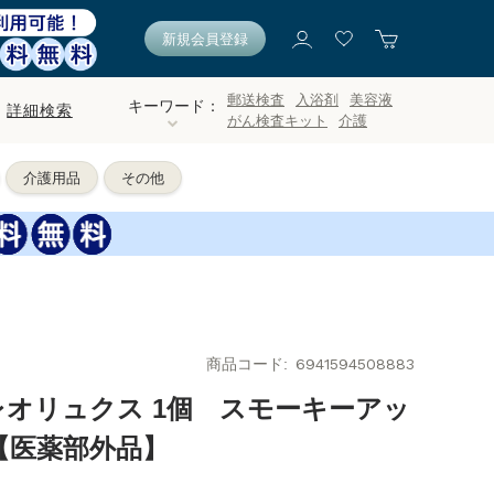
新規会員登録
郵送検査
入浴剤
美容液
キーワード：
詳細検索
がん検査キット
介護
介護用品
その他
商品コード
6941594508883
レオリュクス 1個 スモーキーアッ
 【医薬部外品】