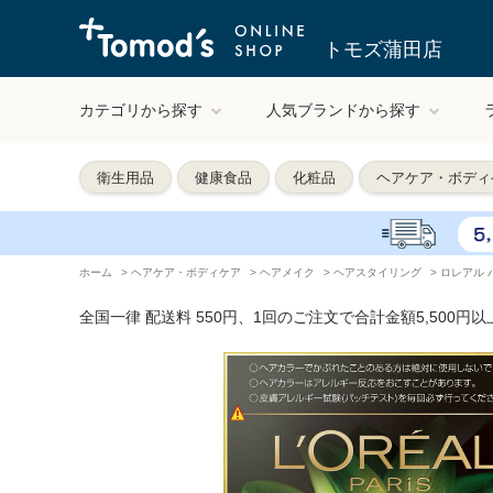
トモズ蒲田店
カテゴリから探す
人気ブランドから探す
衛生用品
健康食品
化粧品
ヘアケア・ボディ
ホーム
>
ヘアケア・ボディケア
>
ヘアメイク
>
ヘアスタイリング
>
ロレアル 
全国一律 配送料 550円、1回のご注文で合計金額5,500円