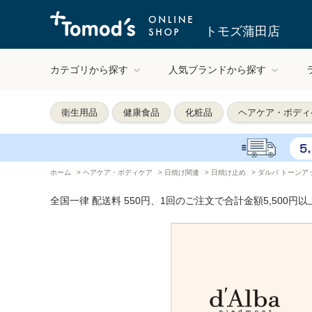
トモズ蒲田店
カテゴリから探す
人気ブランドから探す
衛生用品
健康食品
化粧品
ヘアケア・ボディ
ホーム
>
ヘアケア・ボディケア
>
日焼け関連
>
日焼け止め
>
ダルバ トーンア
全国一律 配送料 550円、1回のご注文で合計金額5,500円