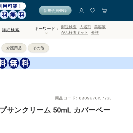
新規会員登録
郵送検査
入浴剤
美容液
キーワード：
詳細検索
がん検査キット
介護
介護用品
その他
商品コード
8809676157733
プサンクリーム 50mL カバーベー