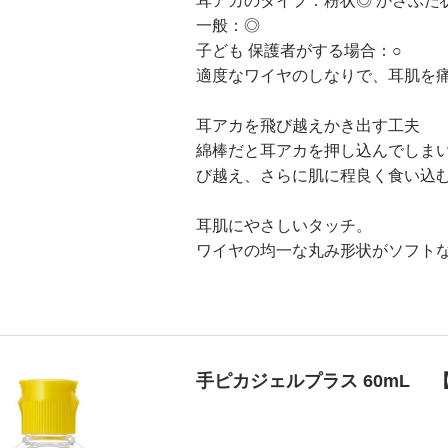
耳アカのタイプ：粉状◎ かさぶた
一般：◎
子ども 保護者がする場合：○
適度なワイヤのしなりで、耳肌を
耳アカを飛び越えかき出す工夫
綿棒だと耳アカを押し込んでしま
び越え、さらに肌に程良く食い込
耳肌にやさしいタッチ。
ワイヤの均一な丸み形状がソフト
手ピカジェルプラス 60mL 