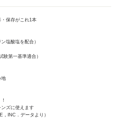
・保存がこれ1本
ジン塩酸塩を配合）
毒試験第一基準適合）
心地
リ！
レンズに使えます
 CARE，INC．データより）