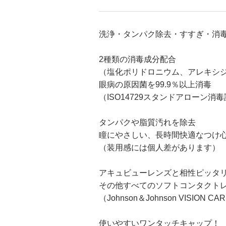
洗浄・タンパク除去・すすぎ・消毒
2種類の消毒成分配合
（塩化ポリドロニウム、アレキシ
眼病の原因菌を99.9％以上消毒
（ISO14729スタンドアローン消
タンパクや脂質汚れを除去
瞳にやさしい、長時間快適なつけ
（装用感には個人差があります）
アキュビューレンズと相性ピッタ
その他すべてのソフトコンタクト
（Johnson＆Johnson VISION
使いやすいワンタッチキャップ！