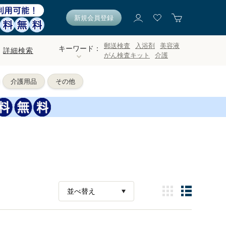
新規会員登録
郵送検査
入浴剤
美容液
キーワード：
詳細検索
がん検査キット
介護
介護用品
その他