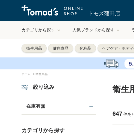
トモズ蒲田店
カテゴリから探す
人気ブランドから探す
衛生用品
健康食品
化粧品
ヘアケア・ボディ
ホーム
>
衛生用品
絞り込み
衛生
在庫有無
647
件あ
カテゴリから探す