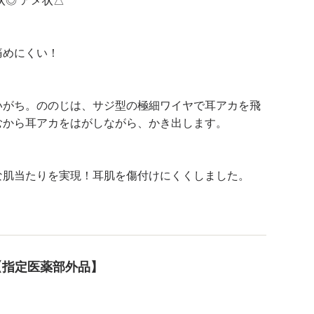
状◎ アメ状△
痛めにくい！
いがち。ののじは、サジ型の極細ワイヤで耳アカを飛
むから耳アカをはがしながら、かき出します。
な肌当たりを実現！耳肌を傷付けにくくしました。
【指定医薬部外品】