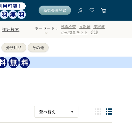
新規会員登録
郵送検査
入浴剤
美容液
キーワード：
詳細検索
がん検査キット
介護
介護用品
その他