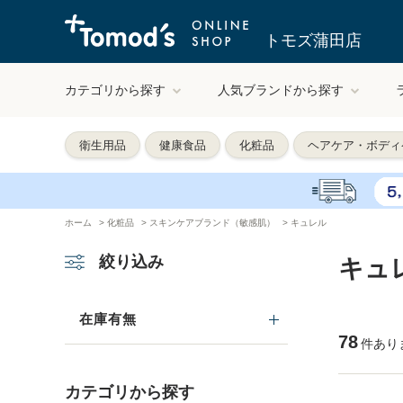
トモズ蒲田店
カテゴリから探す
人気ブランドから探す
衛生用品
健康食品
化粧品
ヘアケア・ボディ
ホーム
>
化粧品
>
スキンケアブランド（敏感肌）
>
キュレル
絞り込み
キュ
在庫有無
78
件あり
カテゴリから探す