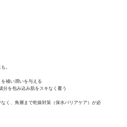
にも。
。
きを補い潤いを与える
成分を包み込み肌をスキなく覆う
でなく、角層まで乾燥対策（保水バリアケア）が必