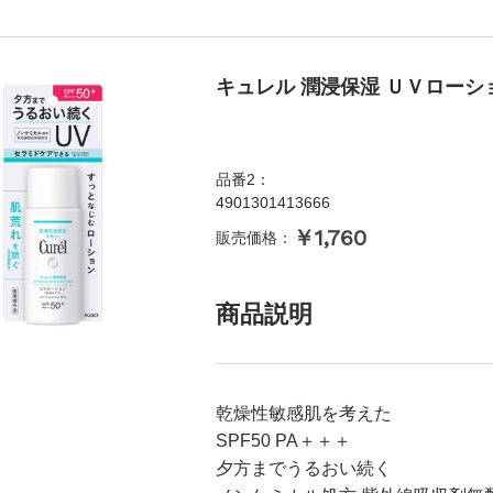
キュレル 潤浸保湿 ＵＶローシ
品番2：
4901301413666
￥1,760
販売価格：
商品説明
乾燥性敏感肌を考えた
SPF50 PA＋＋＋
夕方までうるおい続く