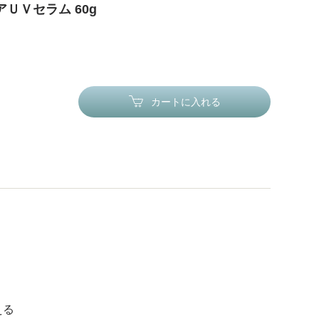
ＵＶセラム 60g
カートに入れる
える