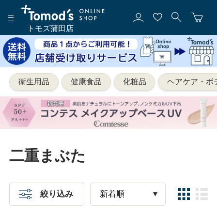
トモズ蒲田店
衛生用品
健康食品
化粧品
ヘアケア・ボ
二重まぶた
絞り込み