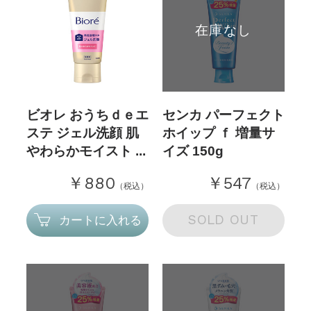
在庫なし
ビオレ おうちｄｅエ
センカ パーフェクト
ステ ジェル洗顔 肌
ホイップ ｆ 増量サ
やわらかモイスト ...
イズ 150g
￥880
￥547
（税込）
（税込）
SOLD OUT
カートに入れる