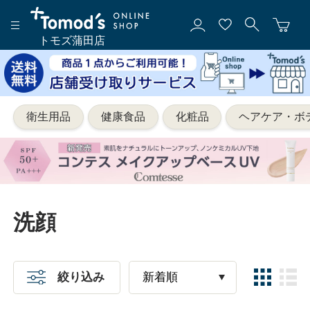
トモズ蒲田店
衛生用品
健康食品
化粧品
ヘアケア・ボ
洗顔
絞り込み