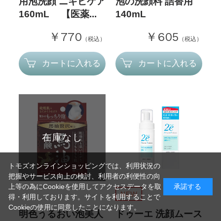
用泡洗顔 ニキビケア
泡の洗顔料 詰替用
160mL 【医薬...
140mL
￥770
￥605
（税込）
（税込）
カートに入れる
カートに入れる
在庫なし
トモズオンラインショッピングでは、利用状況の
把握やサービス向上の検討、利用者の利便性の向
上等の為にCookieを使用してアクセスデータを取
承諾する
得・利用しております。サイトを利用することで
Cookieの使用に同意したことになります。
明色うるおい泡美人
ドゥーエ 洗顔ムース