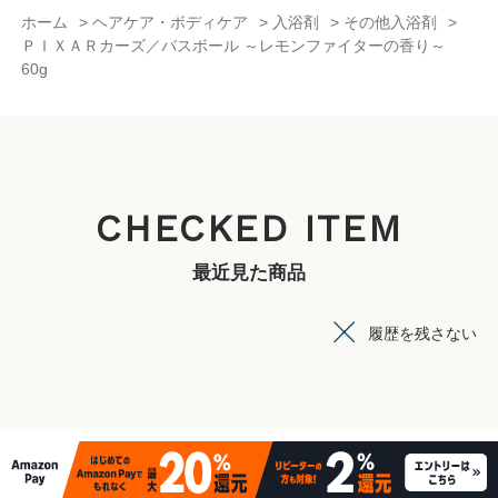
ホーム
>
ヘアケア・ボディケア
>
入浴剤
>
その他入浴剤
>
ＰＩＸＡＲカーズ／バスボール ～レモンファイターの香り～
60g
CHECKED ITEM
最近見た商品
履歴を残さない