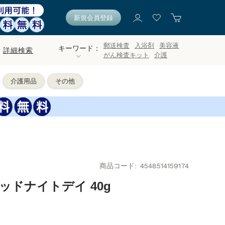
新規会員登録
郵送検査
入浴剤
美容液
キーワード：
詳細検索
がん検査キット
介護
介護用品
その他
商品コード
4548514159174
ッドナイトデイ 40g