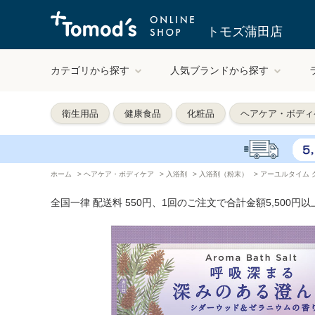
トモズ蒲田店
カテゴリから探す
人気ブランドから探す
衛生用品
健康食品
化粧品
ヘアケア・ボディ
ホーム
>
ヘアケア・ボディケア
>
入浴剤
>
入浴剤（粉末）
>
アーユルタイム 
全国一律 配送料 550円、1回のご注文で合計金額5,500円