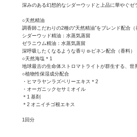
深みのある幻想的なシダーウッドと上品に華やぐゼ
○天然精油
調香師こだわりの2種の“天然精油”をブレンド配合（
シダーウッド精油：水蒸気蒸留
ゼラニウム精油：水蒸気蒸留
深呼吸したくなるような香り α-ピネン配合（香料）
○天然海塩＊1
地球最古の生命体ストロマトライトが群生する、世
○植物性保湿成分配合
・ヒマラヤンラズベリーエキス＊2
・オーガニックセサミオイル
＊1 基剤
＊2 オニイチゴ根エキス
1回分